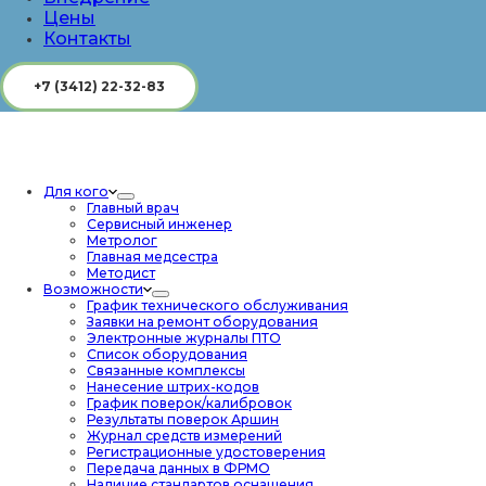
Цены
Контакты
+7 (3412) 22-32-83
Для кого
Главный врач
Сервисный инженер
Метролог
Главная медсестра
Методист
Возможности
График технического обслуживания
Заявки на ремонт оборудования
Электронные журналы ПТО
Список оборудования
Связанные комплексы
Нанесение штрих-кодов
График поверок/калибровок
Результаты поверок Аршин
Журнал средств измерений
Регистрационные удостоверения
Передача данных в ФРМО
Наличие стандартов оснащения