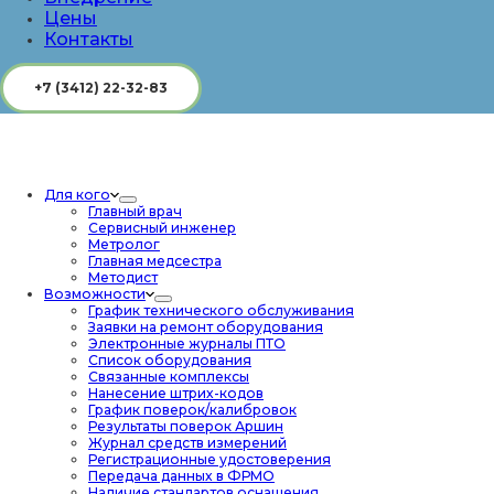
Цены
Контакты
+7 (3412) 22-32-83
Для кого
Главный врач
Сервисный инженер
Метролог
Главная медсестра
Методист
Возможности
График технического обслуживания
Заявки на ремонт оборудования
Электронные журналы ПТО
Список оборудования
Связанные комплексы
Нанесение штрих-кодов
График поверок/калибровок
Результаты поверок Аршин
Журнал средств измерений
Регистрационные удостоверения
Передача данных в ФРМО
Наличие стандартов оснащения