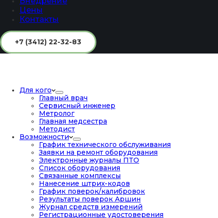
Внедрение
Цены
Контакты
+7 (3412) 22-32-83
Для кого
Главный врач
Сервисный инженер
Метролог
Главная медсестра
Методист
Возможности
График технического обслуживания
Заявки на ремонт оборудования
Электронные журналы ПТО
Список оборудования
Связанные комплексы
Нанесение штрих-кодов
График поверок/калибровок
Результаты поверок Аршин
Журнал средств измерений
Регистрационные удостоверения